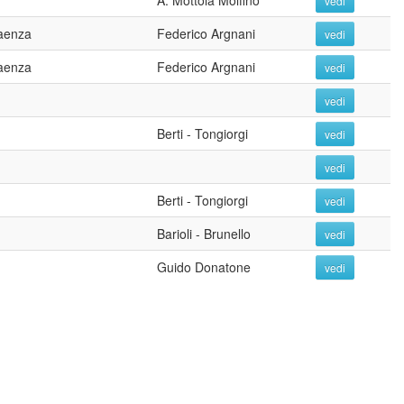
A. Mottola Molfino
vedi
Faenza
Federico Argnani
vedi
Faenza
Federico Argnani
vedi
vedi
Berti - Tongiorgi
vedi
vedi
Berti - Tongiorgi
vedi
Barioli - Brunello
vedi
Guido Donatone
vedi