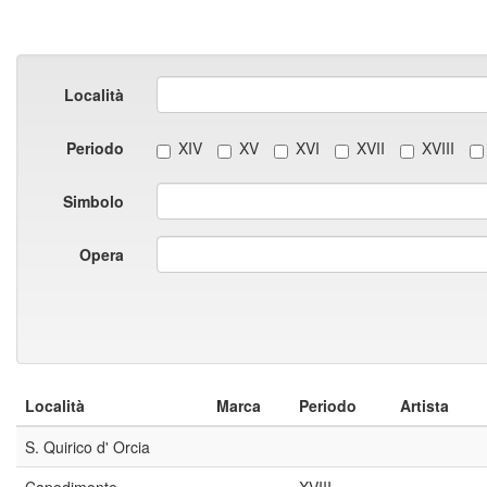
Località
Periodo
XIV
XV
XVI
XVII
XVIII
Simbolo
Opera
Località
Marca
Periodo
Artista
S. Quirico d' Orcia