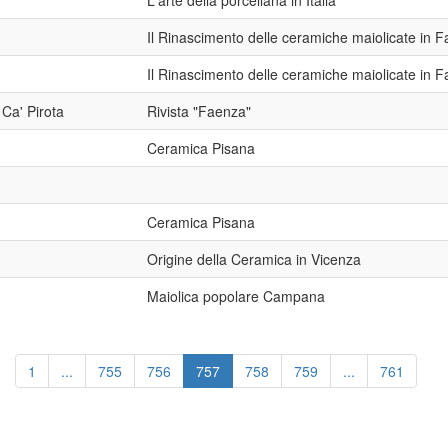
L'arte della porcellana in Italia
Il Rinascimento delle ceramiche maiolicate in 
Il Rinascimento delle ceramiche maiolicate in 
Ca' Pirota
Rivista "Faenza"
Ceramica Pisana
Ceramica Pisana
Origine della Ceramica in Vicenza
Maiolica popolare Campana
1
...
755
756
757
758
759
...
761