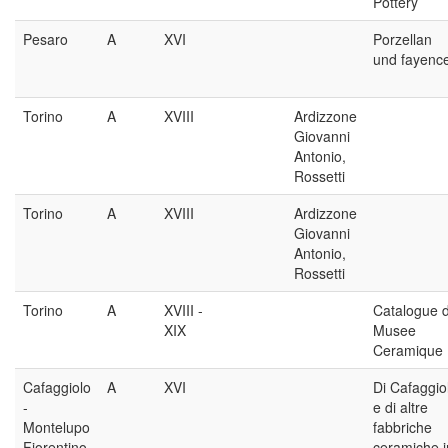
Pottery
Pesaro
A
XVI
Porzellan
und fayenc
Torino
A
XVIII
Ardizzone
Giovanni
Antonio,
Rossetti
Torino
A
XVIII
Ardizzone
Giovanni
Antonio,
Rossetti
Torino
A
XVIII -
Catalogue 
XIX
Musee
Ceramique
Cafaggiolo
A
XVI
Di Cafaggio
-
e di altre
Montelupo
fabbriche
Fiorentino
ceramiche i