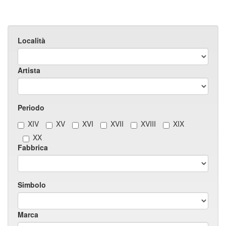
Località
Artista
Periodo
XIV
XV
XVI
XVII
XVIII
XIX
XX
Fabbrica
Simbolo
Marca