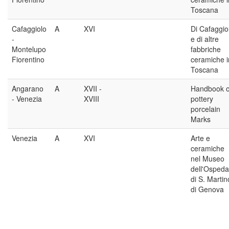
Toscana
Cafaggiolo
A
XVI
Di Cafaggio
-
e di altre
Montelupo
fabbriche
Fiorentino
ceramiche i
Toscana
Angarano
A
XVII -
Handbook o
- Venezia
XVIII
pottery
porcelain
Marks
Venezia
A
XVI
Arte e
ceramiche
nel Museo
dell'Ospeda
di S. Martin
di Genova