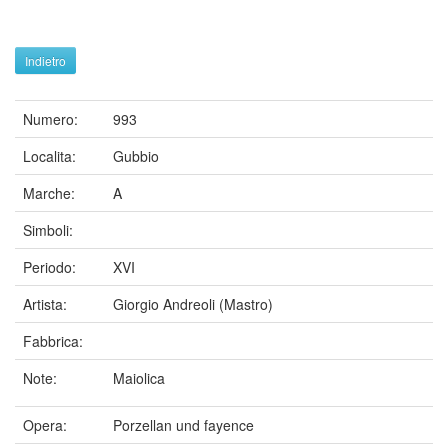
Indietro
Numero:
993
Localita:
Gubbio
Marche:
A
Simboli:
Periodo:
XVI
Artista:
Giorgio Andreoli (Mastro)
Fabbrica:
Note:
Maiolica
Opera:
Porzellan und fayence